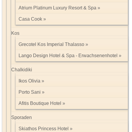
bei dem Wind, Sand und Wasser ins Spiel kommen.
Atrium Platinum Luxury Resort & Spa
Dies ist eine Beschreibung aus dem Katalog Deluxe - Afrika &
Casa Cook
Orient des Anbieters DERTOUR.
Kos
Grecotel Kos Imperial Thalasso
Impressum/Kontakt
Lango Design Hotel & Spa - Erwachsenenhotel
Datenschutz
Tel: 089 74612323
Chalkidiki
Ikos Olivia
Porto Sani
Afitis Boutique Hotel
Sporaden
Skiathos Princess Hotel