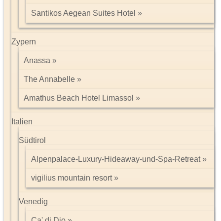
Santikos Aegean Suites Hotel
Zypern
Anassa
The Annabelle
Amathus Beach Hotel Limassol
Italien
Südtirol
Alpenpalace-Luxury-Hideaway-und-Spa-Retreat
vigilius mountain resort
Venedig
Ca' di Dio