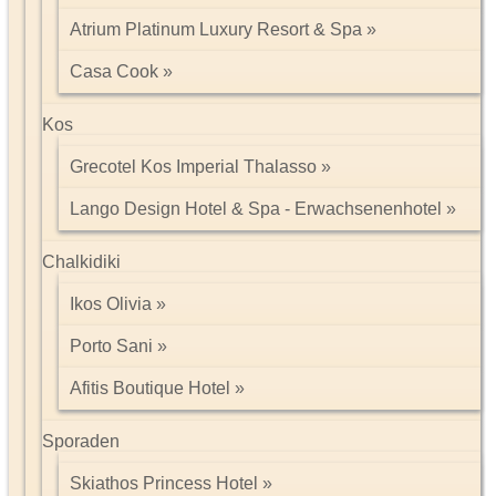
Atrium Platinum Luxury Resort & Spa
Einreise:
Deutsche Staatsbürger benötigen einen
Reisepass,
der noch
Casa Cook
mindestens 6 Monate über das Rückreisedatum hinaus gültig sein
muss, sowie ein
Visum,
das in den Konsularabteilungen der
indischen Botschaft erteilt wird. (Fragen Sie uns nach den
Kos
Möglichkeiten!)
Grecotel Kos Imperial Thalasso
Währung:
Landeswährung ist die indische Rupie
Lango Design Hotel & Spa - Erwachsenenhotel
1 Rupie = 100 Paise
1.- € = ca. 64 Rupees (Stand 12/2)
Die indische Währung darf weder ein- noch ausgeführt werden.
Chalkidiki
US-Dollar lassen sich am einfachsten umtauschen, auch der Euro
ist überall in Indien bekannt.
Ikos Olivia
Wenn Sie auf Rundreise gehen, so empfiehlt es sich bereits nach
Ankunft am Flughafen einen geringen Betrag umzutauschen.
Porto Sani
Versuchen Sie möglichst kleine Scheine (10.-, 20.-, 50.- Rupien)
zu bekommen (Trinkgelder).
Afitis Boutique Hotel
Sporaden
Trinkgelder:
Skiathos Princess Hotel
Inder erwarten von ausländischen Touristen ein Trinkgeld