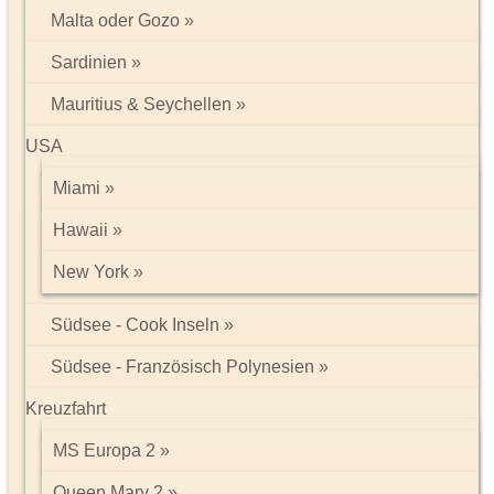
Malta oder Gozo
Sardinien
Dehli
hat zwei Gesichter: das geschichtsträchtige, mittelalterliche
Alt-Dehli mit dem Roten Fort, der Jama Masjid (die größte
Mauritius & Seychellen
Moschee Indiens) und den verschlungenen Bazaren, steht im
Gegensatz zu Neu-Dehli, der Hauptstadt, mit dem
USA
Präsidentenpalast, dem Triumphbogen ...
Die
Hauptattraktion in
Agra
ist das
Taj Mahal
(UNESCO
Miami
Weltkulturerbe), eines der schönsten und größten Baukunstwerke
der Welt und die Anlagen des
R
oten
Forts
(UNESCO
Hawaii
Weltkulturerbe).
New York
Südsee - Cook Inseln
Südsee - Französisch Polynesien
In
Jaipur,
der "rosafarbenen" Stadt, konzentrieren sich die
Sehenswürdigkeiten auf die Altstadt, rund um
Kreuzfahrt
den
Sommerpalast
. Das bekannteste Bauwerk ist die Fassade
des
"Palastes der Winde".
MS Europa 2
Queen Mary 2