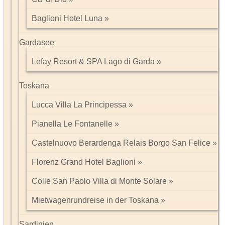
Gesundheit/Impfungen:
in den Großstädten und auf Goa ist die medizinische Versorgung
Baglioni Hotel Luna
auf europäischen Niveau.
Wir empfehlen dringend den Abschluss einer
Auslandskrankenversicherung!
Gardasee
Impfungen sind zur Zeit nicht vorgeschrieben, allerdings sollten die
wichtigsten Impfungen wie Polio, Tetanus, Diphterie und Hepatitis
Lefay Resort & SPA Lago di Garda
aufgefrischt werden.
Toskana
Zeit:
MEZ (Winter) + 4,5 Std
Lucca Villa La Principessa
MEZ (Sommer) + 3,5 Std
Pianella Le Fontanelle
Stromspannung:
220 Volt, englischer Stecker zum Teil erforderlich
Castelnuovo Berardenga Relais Borgo San Felice
Eine Hochzeitsreise nach Indien traumhaft anders!
Florenz Grand Hotel Baglioni
Colle San Paolo Villa di Monte Solare
Mietwagenrundreise in der Toskana
Impressum/Kontakt
Sardinien