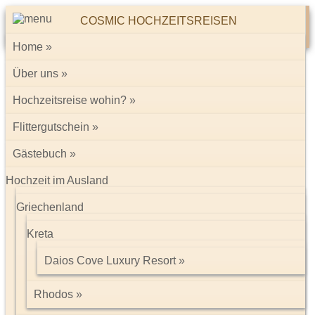
COSMIC HOCHZEITSREISEN
Home
Über uns
Indien
Hochzeitsreise wohin?
Ein Traumziel für Ihre Hochzeitsreise!
Flittergutschein
Indien - ein Land in dem Spiritualität und Modernität nebeneinander
Gästebuch
existieren.
Indien ist das
siebtgrößte Land der Erde
(etwa 9-mal so groß wie
Hochzeit im Ausland
Deutschland) und mit über
1,26 Milliarden Menschen
das Land
mit der zweitgrößten Bevölkerungszahl. Die Analphabetenrate liegt
Griechenland
bei 32%. Kein anderes Land besteht aus einer solchen Vielfalt an
Völkern, die verschiedenen Rassen und Religionen angehören und
Kreta
die die unterschiedlichsten Sprachen sprechen. Es gibt offiziell 23
Sprachen und ca. 1500 Dialekte.
Daios Cove Luxury Resort
Rhodos
Hier nur einige Sehenswürdigkeiten: