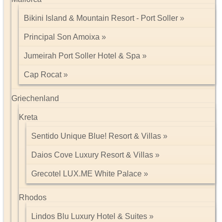
folgende Nationalparks:
Assam: Nationalpark Kaziranga, Nationalpark Manas
Bikini Island & Mountain Resort - Port Soller
Westbengalen: Nationalpark Sundarbans
Rajasthan: Vogelschutzpark Keoladeo
Principal Son Amoixa
Uttar Ranchal: Nationalpark Nanda Devi
Jumeirah Port Soller Hotel & Spa
Cap Rocat
Strandurlaub:
Sonnenhungrigen kann der indische Subkontinent mehr als
6000 km Küstenlänge bieten.
Griechenland
Ob Tauchen, Schwimmen oder Wasserski, hier findet jeder den
geeigneten Strand:
Kreta
In
Goa
findet man mehr als 100 km Küste mit zahllosen Hotels.
Kerala
ist bekannt für seine einzigartige Natur, die Reisfelder und
Sentido Unique Blue! Resort & Villas
Palmenhainen. Stressgeplagte finden hier eine große Anzahl an
ayurvedischen Kliniken. Hier heißt es nichts tun und die Seele
Daios Cove Luxury Resort & Villas
baumeln lassen.
Grecotel LUX.ME White Palace
Wir bieten Flüge, Hotels und Rundreisen nach jedem
Geschmack! Fragen Sie uns, wir erstellen Ihnen sehr gerne
Rhodos
ein Angebot individuell nach Ihren Vorstellungen!
Lindos Blu Luxury Hotel & Suites