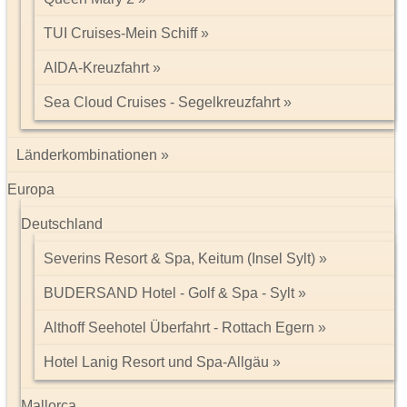
TUI Cruises-Mein Schiff
AIDA-Kreuzfahrt
Sea Cloud Cruises - Segelkreuzfahrt
Bekannt als die "
Stadt der Paläste"
ist
Udaipur.
Sehenswert sind
hier der imposante
"Stadtpalast"
und der
Jagdish-Tempel.
Die
Gebäude Udaipurs und die Lage der Stadt am "Pichola-See",
Länderkombinationen
dienten als Filmkulisse von z.B. dem James Bond Film
"Octopussy" mit Roger Moore.
Europa
Deutschland
Severins Resort & Spa, Keitum (Insel Sylt)
Die größte Stadt Indiens ist
BUDERSAND Hotel - Golf & Spa - Sylt
Mumbai (Bombay),
die Stadt ist Finanz- , Industrie- und
Althoff Seehotel Überfahrt - Rottach Egern
Handelszentrum, aber auch
Bollywood
,
die
Filmmetropole des
gesamten asiatischen Kontinents. Die Stadt ist eine Stadt der
Hotel Lanig Resort und Spa-Allgäu
Extreme, eine Stadt des Luxus und der Slums.
Indien bietet auch eine Fülle von
Tierreservaten und
Nationalparks
. Auf der Liste der
UNESCO Weltnaturerben
stehen
Mallorca