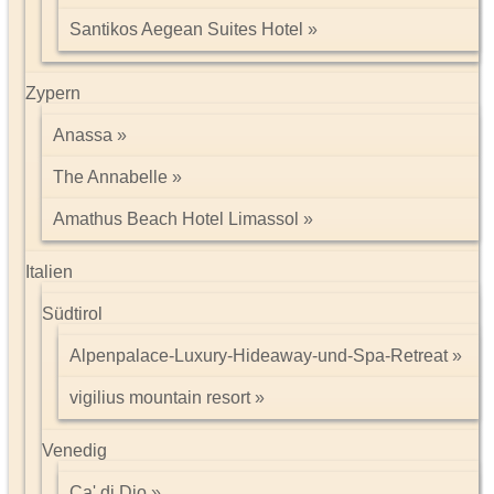
(Baksheesh).
Santikos Aegean Suites Hotel
Hier eine Richtlinie für das Trinkgeld:
Kofferträger: 30.- Rp pro Gepäckstück
Zimmermädchen: 50.- Rp pro Zimmer/Nacht
Fotos von Menschen: 10.- bis 20.- Rp
Zypern
Restaurant: 10% der Rechnung
Fremdenführer: 1,50 € pro Tag
Anassa
Busfahrer: 1.- bis 1,50 € pro Tag
The Annabelle
Besonderheiten:
- in zahlreichen Sehenswürdigkeiten und Tempeln muss eine
Amathus Beach Hotel Limassol
Gebühr für die Nutzung von Video- sowie Digitalkameras bezahlt
werden (zwischen 20.- bis 200.- Rupees)
Italien
- beim Besuch eine "Jain-Tempels" darf man keinen Gegenstand
aus Leder in den Tempel mitnehmen
Südtirol
- beim Besuch eines "Sikh-Temples" muss eine Kopfbedeckung
getragen werden
Alpenpalace-Luxury-Hideaway-und-Spa-Retreat
Beste Reisezeit:
vigilius mountain resort
für Nord-, Zentral-, und Südwestindien ist während der Monate
Oktober-März/April.
Venedig
Ca' di Dio