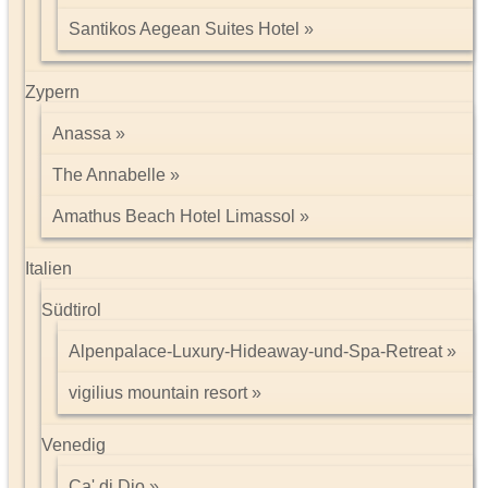
Santikos Aegean Suites Hotel
Zypern
Anassa
The Annabelle
Amathus Beach Hotel Limassol
Italien
Südtirol
Alpenpalace-Luxury-Hideaway-und-Spa-Retreat
vigilius mountain resort
Venedig
Ca' di Dio