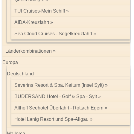
Parkplatz
TUI Cruises-Mein Schiff
modern, komfortabel
Empfang/Rezeption (24 Stunden-Rezeption)
AIDA-Kreuzfahrt
Lobby, Aufzug, Klimaanlage
Sea Cloud Cruises - Segelkreuzfahrt
WLAN, in der gesamten Anlage
1 À-la-carte-Restaurant: internationale Küche, auf der
Dachterrasse
Länderkombinationen
Sonnenterrasse
1 Pool: Sonnenschirme, Liegen, Badetuch
Europa
PIKKINI-Pool- und Snackbar, DONKEY-Bar
Deutschland
Severins Resort & Spa, Keitum (Insel Sylt)
Wellness inklusive:
Saunabereich: Sauna, Dampfbad
BUDERSAND Hotel - Golf & Spa - Sylt
Althoff Seehotel Überfahrt - Rottach Egern
Wellness gegen Gebühr (teils Fremdanbieter):
Hotel Lanig Resort und Spa-Allgäu
Mallorca