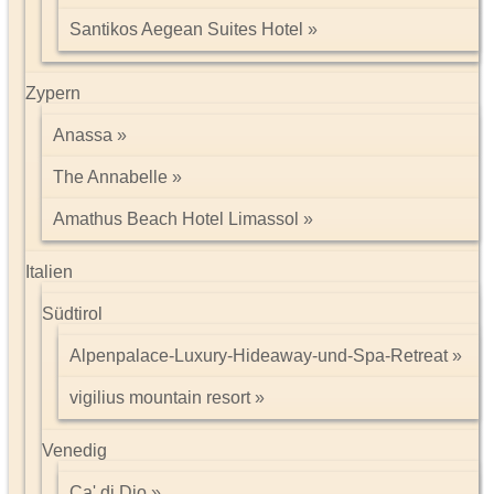
Santikos Aegean Suites Hotel
Zypern
Anassa
The Annabelle
Amathus Beach Hotel Limassol
Italien
Südtirol
Alpenpalace-Luxury-Hideaway-und-Spa-Retreat
vigilius mountain resort
Venedig
Ca' di Dio