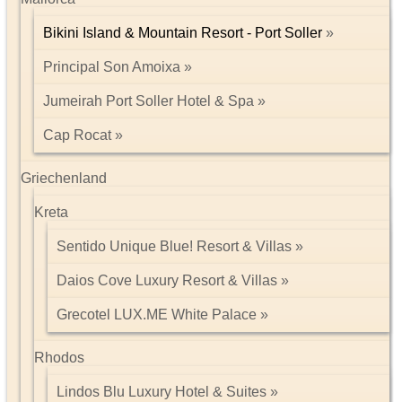
Spa: Santaverde
Massagen
Bikini Island & Mountain Resort - Port Soller
kosmetische Anwendungen: Gesichtsbehandlung
Principal Son Amoixa
Jumeirah Port Soller Hotel & Spa
Sport & Unterhaltung inklusive (teils Fremdanbieter):
Yoga
Cap Rocat
Stand-Up-Paddling
Fahrradverleih
Griechenland
Mountainbikes
Elektrofahrräder
Kreta
Rooftop-Fitness-Terrasse
Sentido Unique Blue! Resort & Villas
Sport & Unterhaltung gegen Gebühr (teils Fremdanbieter):
Daios Cove Luxury Resort & Villas
Personal Trainer
Grecotel LUX.ME White Palace
Schnorcheln
Geführte Wanderungen, Vespa-Verleih, Bootstouren
Rhodos
Dies ist eine Beschreibung von DER Tour
Lindos Blu Luxury Hotel & Suites