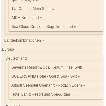
TUI Cruises-Mein Schiff
Verpflegung:
Frühstücksbuffet, bei Halbpension zusätzlich
Mittagsbuffet oder Abendessen, bei Vollpension Mittagsbuffet und
AIDA-Kreuzfahrt
Abendessen. Abendessen: Vor- und Nachspeisenbuffet,
Hauptgang aus 3 Menüs und 1 Kindermenü wählbar.
Sea Cloud Cruises - Segelkreuzfahrt
Länderkombinationen
Impressum/Kontakt
Europa
Datenschutz
Deutschland
Tel: 089 74612323
Severins Resort & Spa, Keitum (Insel Sylt)
BUDERSAND Hotel - Golf & Spa - Sylt
Althoff Seehotel Überfahrt - Rottach Egern
Hotel Lanig Resort und Spa-Allgäu
Mallorca