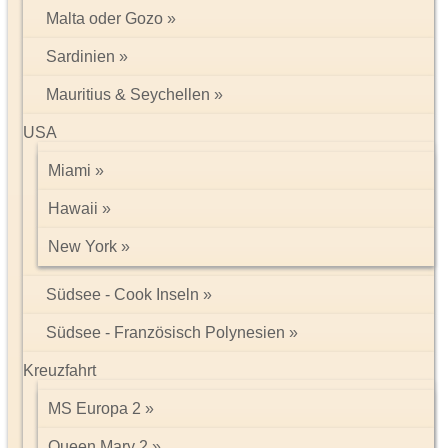
Friseur, großzügige Poolanlage mit Sonnenterrasse, Poolbar,
Malta oder Gozo
Liegen, Sonnenschirmen, Badetüchern, am Strand Liegen und
Sonnenschirme (Gebühr), Parkplatz.
Sardinien
Zimmer:
komfortabel und geschmackvoll eingerichtet, ca. 42 qm,
Mauritius & Seychellen
mit Bad/WC mit Badewanne mit Whirlpool, Föhn, Bademantel,
Slipper, Telefon, TV,
USA
WLAN, Kaffee-/Teezubereiter, Minibar (Gebühr), Safe,
Miami
Klimaanlage/Heizung (je nach Saison), Balkon oder Terrasse.
Deluxe Doppelzimmer auch mit privatem Pool!
Hawaii
Sport:
Inklusive:
Fitnessraum, Squash, Tischtennis, Dart,
New York
Tennisfreiplatz.
Gegen Gebühr:
Billard.
Südsee - Cook Inseln
Wellness:
Gegen Gebühr:
Spa-Bereich (Zutritt ab 14 Jahre) mit
Hallenbad, Hamam, Sauna, Anwendungen und Massagen.
Südsee - Französisch Polynesien
Unterhaltung:
Inklusive:
leichte Animation für Groß und Klein,
Kreuzfahrt
Themenabende, Live-Musik.
MS Europa 2
Kinder:
Inklusive:
Miniklub von 4 bis 12 Jahren, Kinderbecken,
Queen Mary 2
Spielplatz, Spielzimmer.