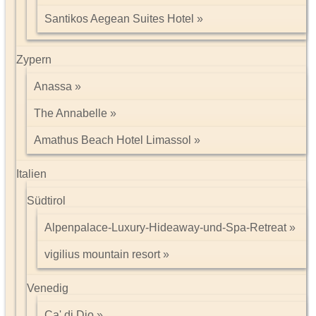
Santikos Aegean Suites Hotel
Zypern
Anassa
The Annabelle
Amathus Beach Hotel Limassol
Italien
Südtirol
Alpenpalace-Luxury-Hideaway-und-Spa-Retreat
vigilius mountain resort
Venedig
Ca' di Dio