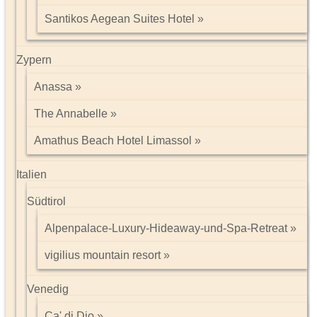
Santikos Aegean Suites Hotel
Zypern
Anassa
The Annabelle
Amathus Beach Hotel Limassol
Italien
Südtirol
Alpenpalace-Luxury-Hideaway-und-Spa-Retreat
vigilius mountain resort
Venedig
Ca' di Dio