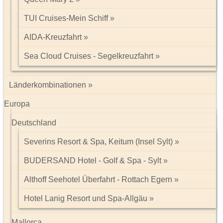
TUI Cruises-Mein Schiff
Ein Buchungsvermerk ist erforderlich und eine Kopie der
Heiratsurkunde bei Ankunft dem Hotel vorzulegen.
AIDA-Kreuzfahrt
Beschreibung: Meiers Weltreisen
Sea Cloud Cruises - Segelkreuzfahrt
Länderkombinationen
Impressum/Kontakt
Europa
Datenschutz
Tel: 089 74612323
Deutschland
Severins Resort & Spa, Keitum (Insel Sylt)
BUDERSAND Hotel - Golf & Spa - Sylt
Althoff Seehotel Überfahrt - Rottach Egern
Hotel Lanig Resort und Spa-Allgäu
Mallorca