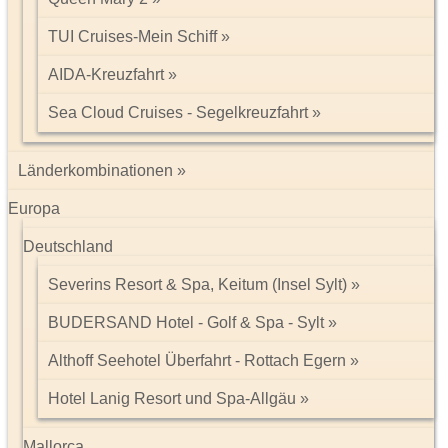
www.cosmic-hochzeitsreisen.de/Heiraten-im-Ausland/USA/Hawaii
TUI Cruises-Mein Schiff
Quelle: Hawaii Tourism Europe
AIDA-Kreuzfahrt
Fotos: Hawaii Tourism Europe
Sea Cloud Cruises - Segelkreuzfahrt
Länderkombinationen
Europa
Impressum/Kontakt
Deutschland
Datenschutz
Severins Resort & Spa, Keitum (Insel Sylt)
Tel: 089 74612323
BUDERSAND Hotel - Golf & Spa - Sylt
Althoff Seehotel Überfahrt - Rottach Egern
Hotel Lanig Resort und Spa-Allgäu
Mallorca