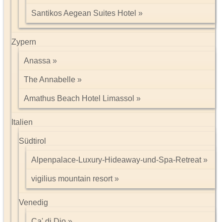
Santikos Aegean Suites Hotel
Zypern
Anassa
The Annabelle
Amathus Beach Hotel Limassol
Italien
Südtirol
Alpenpalace-Luxury-Hideaway-und-Spa-Retreat
vigilius mountain resort
Venedig
Ca' di Dio