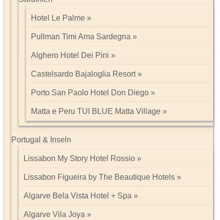
Am Morgen können Sie an einer Wildlife & Glacier Cruise Tour im
Kenai Fjords Nationalpark teilnehmen (fakultativ), bevor es
Hotel Le Palme
nachmittags über den Seward Highway zurück nach Anchorage
geht. Dieser Ausflug ist einer der schönsten, den Alaska zu bieten
Pullman Timi Ama Sardegna
hat. Sie fahren entlang der artenreichen Küste und haben die
Gelegenheit neben den ins Meer kalbenden Gletschern auch jede
Alghero Hotel Dei Pini
Menge Wildtiere, wie z.B. Seeotter, Wasservögel, Wale und
Robben zu beobachten. Auf der Weiterfahrt von Seward nach
Castelsardo Bajaloglia Resort
Anchorage genießen Sie den landschaftlich schönen Turnagain
Arm. Eine Übernachtung im Inlet Tower Hotel & Suites 3 Sterne.
Porto San Paolo Hotel Don Diego
Ca. 205 km.
Matta e Peru TUI BLUE Matta Village
15. Tag: Rückflug ab Anchorage
Die Mietwagenreise endet an diesem Tag.
Portugal & Inseln
Dies ist eine Beschreibung des Anbieters DERTOUR.
Lissabon My Story Hotel Rossio
Lissabon Figueira by The Beautique Hotels
Impressum/Kontakt
Datenschutz
Algarve Bela Vista Hotel + Spa
Tel: 089 74612323
Algarve Vila Joya