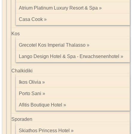
Atrium Platinum Luxury Resort & Spa
Casa Cook
Impressum/Kontakt
Datenschutz
Kos
Tel: 089 74612323
Grecotel Kos Imperial Thalasso
Lango Design Hotel & Spa - Erwachsenenhotel
Chalkidiki
Ikos Olivia
Porto Sani
Afitis Boutique Hotel
Sporaden
Skiathos Princess Hotel