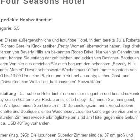
 Four Seasons Hotel
 perfekte Hochzeitsreise!
egorie
: 5,5
e
: Dieses außergewöhnliche und luxuriöse Hotel, in dem bereits Julia Roberts
 Richard Gere im Kinoklassiker „Pretty Woman" übernachtet haben, liegt direk
Herzen von Beverly Hills am bekannten Rodeo Drive. Nur wenige Gehminuten
fernt, können Sie entlang der zahlreichen und exklusiven Designer- Boutiquen
nieren.Von hier aus erreichen Sie auch bequem den bekannten „Beverly Hills
mer's Market".Dieser sehenswerte Wochenmarkt öffnet immer sonntags von
00 bis 13:00 Uhr seine Pforten und bietet neben ortstypischen Obst- und
sesorten eine Vielfalt an „kalifornischen" Spezialitäten.
stattung
: Das schöne Hotel bietet neben einer eleganten und beeindruckend
by seinen Gästen zwei Restaurants, eine Lobby- Bar, einen Swimmingpool,
en Whirlpool, einen Spa-Bereich mit 8 Behandlungszimmern, verschiedene
chäfte und Boutiquen, einen Wäscheservice,einen Concierge-Service und ein
Stunden Zimmerservice.Parkmöglichkeiten sind am Hotel gegen eine Gebühr
 ca. USD
40/Tag vorhanden.
mmer
(insg. 395): Die luxuriösen Superior Zimmer sind ca. 37 qm groß und