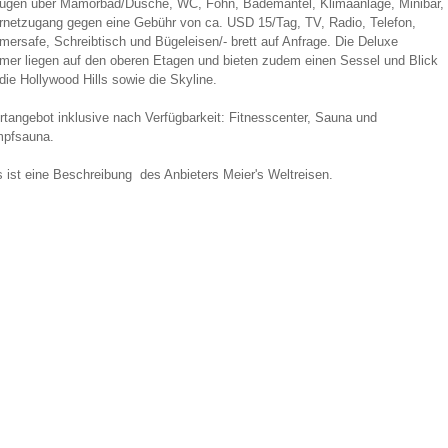
fügen über Mamorbad/Dusche, WC, Föhn, Bademantel, Klimaanlage, Minibar,
ernetzugang gegen eine Gebühr von ca. USD 15/Tag, TV, Radio, Telefon,
mersafe, Schreibtisch und Bügeleisen/- brett auf Anfrage. Die Deluxe
mer liegen auf den oberen Etagen und bieten zudem einen Sessel und Blick
die Hollywood Hills sowie die Skyline.
rtangebot inklusive nach Verfügbarkeit: Fitnesscenter, Sauna und
pfsauna.
s ist eine Beschreibung des Anbieters Meier's Weltreisen.