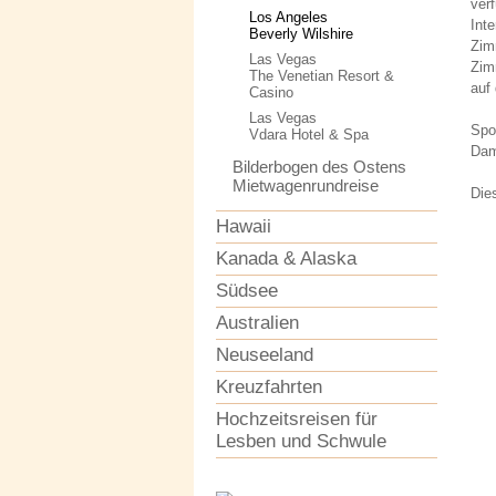
ver
Los Angeles
Int
Beverly Wilshire
Zim
Las Vegas
Zim
The Venetian Resort &
auf 
Casino
Las Vegas
Spo
Vdara Hotel & Spa
Dam
Bilderbogen des Ostens
Mietwagenrundreise
Die
Hawaii
Kanada & Alaska
Südsee
Australien
Neuseeland
Kreuzfahrten
Hochzeitsreisen für
Lesben und Schwule