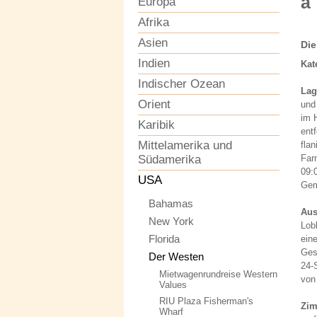
a
Europa
Afrika
Asien
Die
Indien
Kat
Indischer Ozean
Lag
Orient
und
im 
Karibik
ent
Mittelamerika und
fla
Südamerika
Far
09:
USA
Gemü
Bahamas
Aus
New York
Lob
Florida
ein
Ges
Der Westen
24-
Mietwagenrundreise Western
von
Values
RIU Plaza Fisherman's
Zi
Wharf