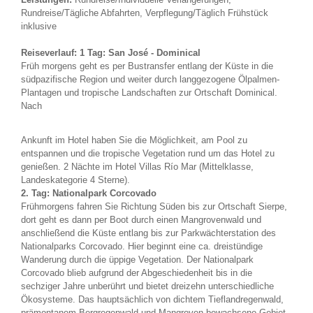
Rundreise/Tägliche Abfahrten, Verpflegung/Täglich Frühstück
inklusive
Reiseverlauf:
1 Tag: San José - Dominical
Früh morgens geht es per Bustransfer entlang der Küste in die
südpazifische Region und weiter durch langgezogene Ölpalmen-
Plantagen und tropische Landschaften zur Ortschaft Dominical.
Nach
Ankunft im Hotel haben Sie die Möglichkeit, am Pool zu
entspannen und die tropische Vegetation rund um das Hotel zu
genießen. 2 Nächte im Hotel Villas Río Mar (Mittelklasse,
Landeskategorie 4 Sterne).
2. Tag: Nationalpark Corcovado
Frühmorgens fahren Sie Richtung Süden bis zur Ortschaft Sierpe,
dort geht es dann per Boot durch einen Mangrovenwald und
anschließend die Küste entlang bis zur Parkwächterstation des
Nationalparks Corcovado. Hier beginnt eine ca. dreistündige
Wanderung durch die üppige Vegetation. Der Nationalpark
Corcovado blieb aufgrund der Abgeschiedenheit bis in die
sechziger Jahre unberührt und bietet dreizehn unterschiedliche
Ökosysteme. Das hauptsächlich von dichtem Tieflandregenwald,
prämontanem Bergregenwald und Mangroven bewachsene Gebiet