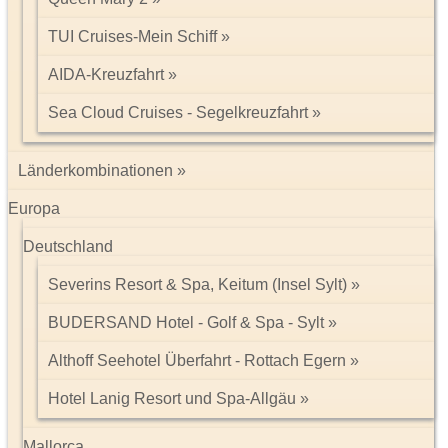
Weitere Pluspunkte:
TUI Cruises-Mein Schiff
Ab einem Mindestaufenthalt von 7 Nächten erhalten Sie ein
kostenloses Abendessen (thailändisch oder westlich) für
AIDA-Kreuzfahrt
maximal 2 Personen pro Zimmer/Aufenthalt im Restaurant
La Aranya (ohne Getränke).
Sea Cloud Cruises - Segelkreuzfahrt
Das Wasser reicht bei Flut teilweise bis an das Resort. Das
Strandfeeling wurde durch das Aufschütten von Sand auf
einer Anhöhe ermöglicht. Durch eine Treppe gelangen Sie
Länderkombinationen
ins Meer.
Tägliches Frühstück im Restaurant La Aranya.Bei Ankunft
Europa
ein Begrüßungsgetränk und ein kaltes Handtuch.Kostenlose
Nutzung der Mountainbikes (begrenzte Stunden).
Deutschland
Severins Resort & Spa, Keitum (Insel Sylt)
Honeymoon:
Hochzeitsreisende erhalten ein mit Blumen
dekoriertes Zimmer, eine Flasche Wein und einen Kuchen. Bei
BUDERSAND Hotel - Golf & Spa - Sylt
Buchung ab 7 zusammenhängenden Nächten ebenfalls eine
Aromatherapie (90 Minuten) pro Paar und Aufenthalt sowie 15%
Althoff Seehotel Überfahrt - Rottach Egern
Ermäßigung auf Spa-Anwendungen und à-la-carte-Speisen im „La
Aranya“ Restaurant. Ein Buchungsvermerk ist erforderlich und eine
Hotel Lanig Resort und Spa-Allgäu
Kopie der Heiratsurkunde bei Ankunft dem Hotel vorzulegen.
Mallorca