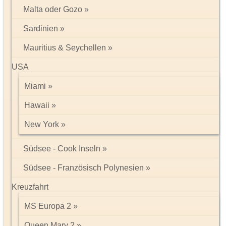
offizielle Landeskategorie: 5 Sterne
Malta oder Gozo
Baujahr: 2011, letzte Renovierung: 2023
Hotelsprache: Englisch
Sardinien
Anzahl Wohneinheiten: 34, Anzahl Betten: 43
Zahlungsmöglichkeiten: American Express, MasterCard,
Mauritius & Seychellen
Visa
modern, luxuriös
USA
Empfang/Rezeption
Klimaanlage, Hotelsafe, Gepäckraum
Miami
Hawaii
WLAN, in der gesamten Anlage
Bücherei, Events (kostenpflichtig), Gala (kostenpflichtig)
New York
À-la-carte-Restaurant: landestypische Küche, internationale
Küche, Raucherzone, Nichtraucher
Südsee - Cook Inseln
Poolbar
Einkauf regionaler Produkte, Gemüse/Obst aus eigenem
Südsee - Französisch Polynesien
Anbau, Reduzierung von Lebensmittelverschwendung
Kreuzfahrt
1 Pool: ganzjährig geöffnet, Sonnenschirme, Liegen,
Liegenauflagen, Badetuch
MS Europa 2
Gartenanlage
Queen Mary 2