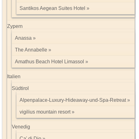
Santikos Aegean Suites Hotel
Zypern
Anassa
The Annabelle
Amathus Beach Hotel Limassol
Italien
Südtirol
Alpenpalace-Luxury-Hideaway-und-Spa-Retreat
vigilius mountain resort
Venedig
Ca' di Dio