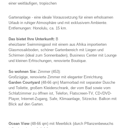
einer weitläufigen, tropischen
Gartenanlage - eine ideale Voraussetzung für einen erholsamen
Urlaub in ruhiger Atmosphäre und mit exklusivem Ambiente.
Entfernungen: Honolulu, ca. 15 km.
Das bietet Ihre Unterkunft:
B
eheizbarer Swimmingpool mit einem aus Afrika importierten
Glasmosaikboden, schöner Gartenbereich mit Liegen und
Schirmen (ideal zum Sonnenbaden), Business Center mit Lounge
und kleinen Erfrischungen, renovierte Boutique.
So wohnen Sie:
Zimmer (453):
Großzügige, renovierte Zimmer mit eleganter Einrichtung.
Garden Courtyard
(48-66 qm) Marmorbad mit separater Dusche
und Toilette, großem Kleiderschrank, der vom Bad sowie vom
Schlafzimmer zu öffnen ist, Telefon, Flatscreen-TV, CD-/DVD-
Player, Internet-Zugang, Safe, Klimaanlage, Sitzecke. Balkon mit
Blick auf den Garten.
Ocean View
(48-66 qm) mit Meerblick (durch Pflanzenbewuchs