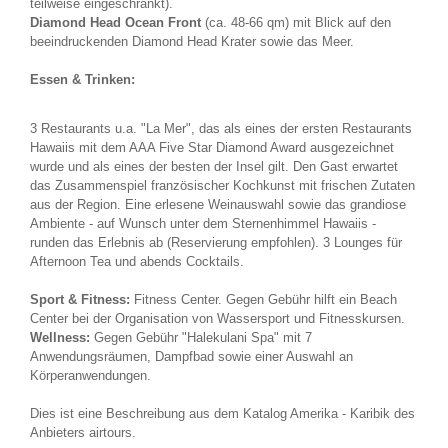
teilweise eingeschränkt).
Diamond Head Ocean Front
(ca. 48-66 qm) mit Blick auf den
beeindruckenden Diamond Head Krater sowie das Meer.
Essen & Trinken:
3 Restaurants u.a. "La Mer", das als eines der ersten Restaurants
Hawaiis mit dem AAA Five Star Diamond Award ausgezeichnet
wurde und als eines der besten der Insel gilt. Den Gast erwartet
das Zusammenspiel französischer Kochkunst mit frischen Zutaten
aus der Region. Eine erlesene Weinauswahl sowie das grandiose
Ambiente - auf Wunsch unter dem Sternenhimmel Hawaiis -
runden das Erlebnis ab (Reservierung empfohlen). 3 Lounges für
Afternoon Tea und abends Cocktails.
Sport & Fitness:
Fitness Center. Gegen Gebühr hilft ein Beach
Center bei der Organisation von Wassersport und Fitnesskursen.
Wellness:
Gegen Gebühr "Halekulani Spa" mit 7
Anwendungsräumen, Dampfbad sowie einer Auswahl an
Körperanwendungen.
Dies ist eine Beschreibung aus dem Katalog Amerika - Karibik des
Anbieters airtours.