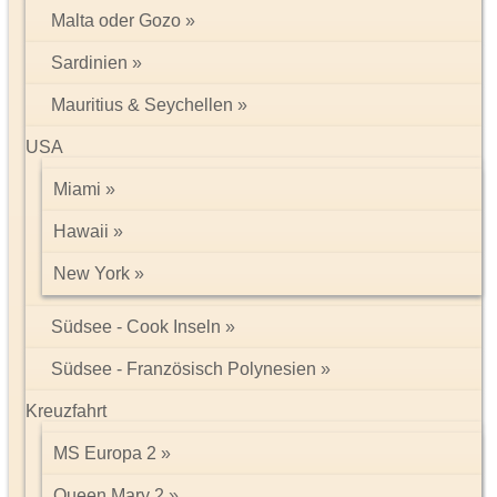
Malta oder Gozo
Sardinien
Ausstattung:
Das familiäre und ökologisch geführte Tauchresort liegt inmitten
Mauritius & Seychellen
eines tropischen Gartens und verfügt über insgesamt 15
Bungalows mit je 2 Wohneinheiten. Nicht nur Taucher, auch Paare
USA
und Ruhesuchende kommen hier auf ihre Kosten. Zu den
Einrichtungen gehören Lobby mit Rezeption, Hotelsafe,
Miami
Internetzugang und WLAN (jeweils inklusive), 2 Restaurants mit
mediterraner und indonesischer Küche, Bar, kleine Boutique,
Hawaii
Babysitter-Service (inklusive) und Wäscheservice. Im Garten
befindet sich ein Meerwasser-Swimmingpool. Liegen,
New York
Sonnenschirme und Badetücher sind hier inklusive. Alle gängigen
Kreditkarten werden akzeptiert.
Südsee - Cook Inseln
Südsee - Französisch Polynesien
Sport/Unterhaltung:
Das Pasung Spa bietet den Gästen ein umfangreiches Massage-
Kreuzfahrt
und Wellnessprogramm an. Die Zeit zwischen den Tauchgängen
kann mit Volleyball, Billard oder Spaziergängen verbracht werden.
MS Europa 2
Mehr als
30 Tauchplätze
warten darauf von Ihnen erkundet zu
werden. Wählen Sie zwischen verschiedenen Tauchpaketen oder
Queen Mary 2